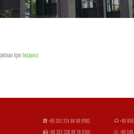
ıktıları İçin
Tıklayınız.
+90 352 224 88 00 (PBX)
+90 850 
+90 352 338 88 28 (FAX)
+90 549 